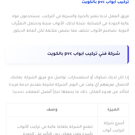
تركيب ابواب pvc بالكويت
فريق العمل لديه يتميز بالخبرة والسرعة في التركيب. يستخدمون مواد
عالية الجودة في الصناعة. نتيجة لذلك، الأبواب متينة وتحتمل التغيُّرات
الجوية. تصاميم الأبواب تختلف مما يضمن ملائمة لكل أنماط الديكور.
شركة فني تركيب ابواب pvc بالكويت
إذا كان لديك شكوك أو استفسارات، تواصل مع فريق الشركة. يمكنك
الاتصال بفريقهم أي وقت في اليوم. الشركة ملتزمة بتقديم خدمة فريدة
للتأكد من هدوء المكان. ذلك ما يجعلها خياراً أفضل للعملاء. تحديدا
الميزة
وصف
أسرع شركة
تتمتع الشركة بكفاءة عالية في تركيب الأبواب
لتركيب أبواب
بأسرع وقت ممكن دون التأثير على الجودة