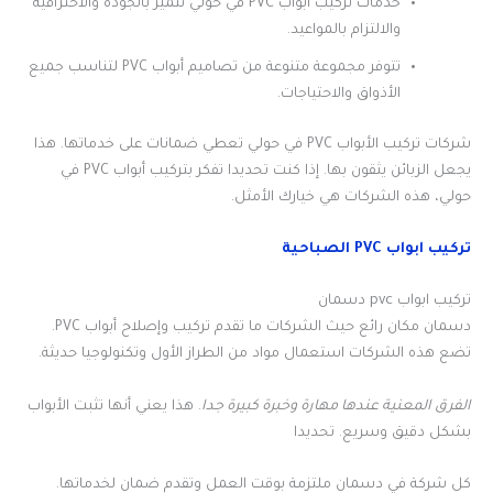
خدمات تركيب أبواب PVC في حولي تتميز بالجودة والاحترافية
والالتزام بالمواعيد.
تتوفر مجموعة متنوعة من تصاميم أبواب PVC لتناسب جميع
الأذواق والاحتياجات.
شركات تركيب الأبواب PVC في حولي تعطي ضمانات على خدماتها. هذا
يجعل الزبائن يثقون بها. إذا كنت تحديدا تفكر بتركيب أبواب PVC في
حولي، هذه الشركات هي خيارك الأمثل.
تركيب ابواب PVC الصباحية
تركيب ابواب pvc دسمان
دسمان مكان رائع حيث الشركات ما تقدم تركيب وإصلاح أبواب PVC.
تضع هذه الشركات استعمال مواد من الطراز الأول وتكنولوجيا حديثة.
الفرق المعنية عندها مهارة وخبرة كبيرة جدا
. هذا يعني أنها تثبت الأبواب
بشكل دقيق وسريع. تحديدا
كل شركة في دسمان ملتزمة بوقت العمل وتقدم ضمان لخدماتها.