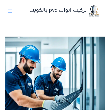
خطي
لى
تركيب ابواب pvc بالكويت
لمحتوى