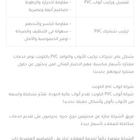
تفصيل وركيب أبواب PVC
– مقاومة للحرارة والرطوبة
– تصاميم أنيقة وعصرية
– مقاومة للكسر والتحطم
تركيب شبابيك PVC
– سهولة في التنظيف والصيانة
– توفير الخصوصية والأمان
بشكل عام، شركات تركيب الأبواب والنوافذ PVC بالكويت توفر خدمات
ممتازة بأسعار مناسبة. فهم الاختيار المثالي لمن يبحثون عن حلول
مبتكرة لبيوتهم. تحديدا
شركة ابواب pvc الكويت
شركة أبواب PVC الكويت تقدم أبواب عالية الجودة. تقدّم تشكيلة واسعة
من الأبواب بألوان وأشكال جميلة. تحديدا
فريق الشركة عبارة عن محترفين ذوي خبرة. يحرصون على تقديم خدمات
متكاملة للعملاء بأسعار جيدة.
الشركة متوفرة دائماً لخدمة العملاء. تركز على التصاميم العصرية ذات