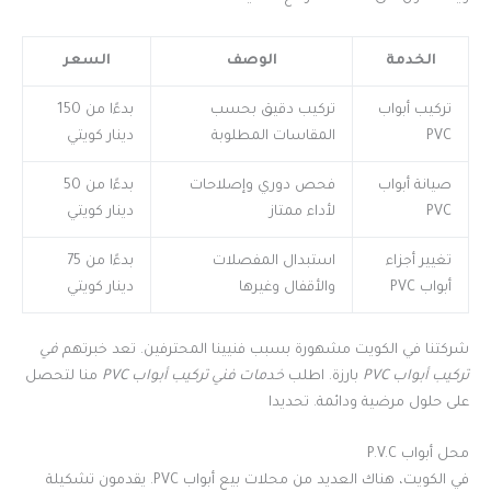
الخدمة
الوصف
السعر
تركيب أبواب
تركيب دقيق بحسب
بدءًا من 150
PVC
المقاسات المطلوبة
دينار كويتي
صيانة أبواب
فحص دوري وإصلاحات
بدءًا من 50
PVC
لأداء ممتاز
دينار كويتي
تغيير أجزاء
استبدال المفصلات
بدءًا من 75
أبواب PVC
والأقفال وغيرها
دينار كويتي
شركتنا في الكويت مشهورة بسبب فنيينا المحترفين. تعد خبرتهم
في
تركيب أبواب PVC
بارزة. اطلب
خدمات فني تركيب أبواب PVC
منا لتحصل
على حلول مرضية ودائمة. تحديدا
محل أبواب P.V.C
في الكويت، هناك العديد من محلات بيع أبواب PVC. يقدمون تشكيلة