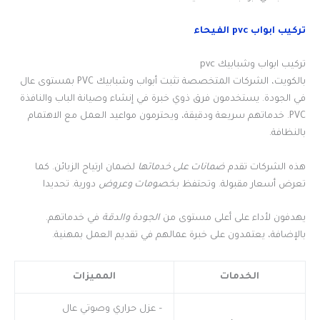
تركيب ابواب pvc الفيحاء
تركيب ابواب وشبابيك pvc
بالكويت، الشركات المتخصصة تثبت أبواب وشبابيك PVC بمستوى عال
في الجودة. يستخدمون فرق ذوي خبرة في إنشاء وصيانة الباب والنافذة
PVC. خدماتهم سريعة ودقيقة، ويحترمون مواعيد العمل مع الاهتمام
بالنظافة.
هذه الشركات تقدم
ضمانات على خدماتها
لضمان ارتياح الزبائن. كما
تعرض أسعار مقبولة. وتحتفظ بـ
خصومات وعروض
دورية. تحديدا
يهدفون لأداء على أعلى مستوى من
الجودة والدقة
في خدماتهم.
بالإضافة، يعتمدون على خبرة عمالهم في تقديم العمل بمهنية.
الخدمات
المميزات
– عزل حراري وصوتي عال