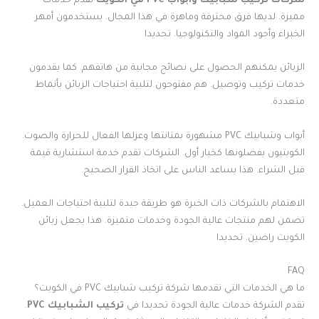
شركات تركيب شبابيك وأبواب PVC في الكويت
تقدم خدمات
مميزة. لديها فرق محترفة وماهرة في هذا المجال. يستخدمون أمهر
الخبراء وأجود المواد والتكنولوجيا. تحديدا
الزبائن يمكنهم الحصول على نصائح مجانية من هاتفهم. كما يقدمون
خدمات تركيب وتوصيل. هم مفتوحون لتلبية احتياجات الزبائن بأنماط
متعددة.
أبواب وشبابيك PVC مشهورة بمتانتها وعزلها الفعال للحرارة والصوت.
الكويتيون يفضلونها كخيار أول. الشركات تقدم خدمة استشارية قيمة
قبل الشراء. هذا يساعد الناس على اتخاذ القرار الصحيح.
الاهتمام بالشركات ذات الخبرة هو طريقة جيدة لتلبية احتياجات العميل.
تضمن لهم منتجات عالية الجودة وخدمات متميزة. هذا يجعل زبائن
الكويت راضين. تحديدا
FAQ
ما هي الخدمات التي تقدمها شركة تركيب شبابيك PVC في الكويت؟
تقدم الشركة خدمات عالية الجودة تحديدا في
تركيب الشبابيك PVC
.