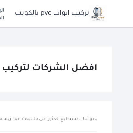
خطي
الر
لى
تركيب ابواب pvc بالكويت
اتص
لمحتوى
افضل الشركات لتركيب ا
يبدو أننا لا نستطيع العثور على ما تبحث عنه. ربما