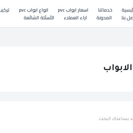
ئيسية
خدماتنا
اسعار ابواب pvc
انواع ابواب pvc
تركيب ابو
ل بنا
المدونة
اراء العملاء
الأسئلة الشائعة
لابواب
 قد يساعدك البحث.